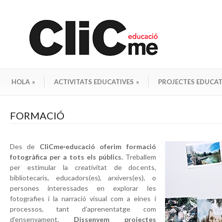
HOLA
»
ACTIVITATS EDUCATIVES
»
PROJECTES EDUCAT
FORMACIÓ
Des de
CliCme·educació
oferim formació
fotogràfica per a tots els públics.
Treballem
per estimular la creativitat de docents,
bibliotecaris, educadors(es), arxivers(es), o
persones interessades en explorar les
fotografies i la narració visual com a eines i
processos, tant d’aprenentatge com
d’ensenyament.
Dissenyem projectes