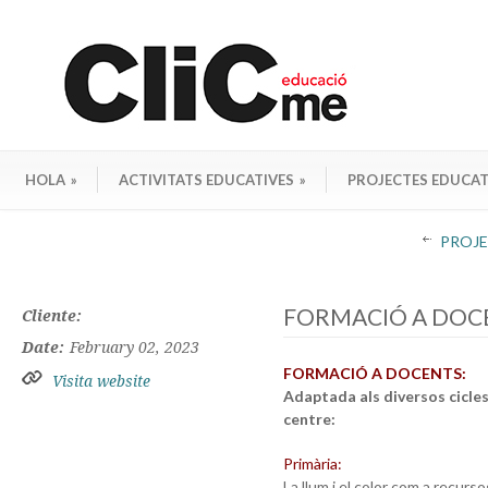
HOLA
»
ACTIVITATS EDUCATIVES
»
PROJECTES EDUCAT
PROJEC
FORMACIÓ A DOCE
Cliente:
Date:
February 02, 2023
FORMACIÓ A DOCENTS:
Visita website
Adaptada als diversos cicles
centre:
Primària:
La llum i el color com a recurs