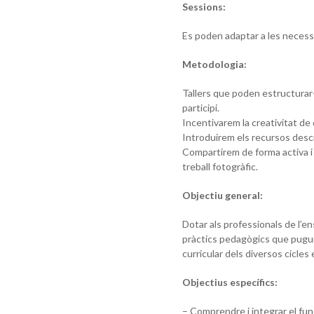
Sessions:
Es poden adaptar a les necess
Metodologia:
Tallers que poden estructurar-
participi.
Incentivarem la creativitat de 
Introduirem els recursos descr
Compartirem de forma activa i 
treball fotogràfic.
Objectiu general:
Dotar als professionals de l’e
pràctics pedagògics que pugui
curricular dels diversos cicles 
Objectius específics:
– Comprendre i integrar el func