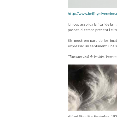
http://www.beijingsilvermine
Un cop assolida la fita i de la
passat, el temps present i el 
Els mostrem part de les imatg
expressar un sentiment, una se
“Tinc una visió de la vida i intent
Alfred Stieglitz:
Equivalent
, 19