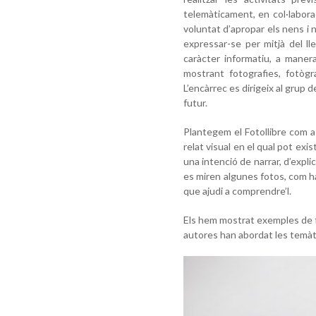
telemàticament, en col·labora
voluntat d’apropar els nens i 
expressar-se per mitjà del l
caràcter informatiu, a maner
mostrant fotografies, fotògra
L’encàrrec es dirigeix al grup 
futur.
Plantegem el Fotollibre com a
relat visual en el qual pot exis
una intenció de narrar, d’explic
es miren algunes fotos, com ha 
que ajudi a comprendre’l.
Els hem mostrat exemples de fo
autores han abordat les temàti