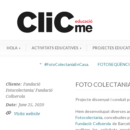
HOLA
»
ACTIVITATS EDUCATIVES
»
PROJECTES EDUCAT
#FotoColectaniaEnCasa.
FOTOSEQÜÈNCIES E
FOTO COLECTANIA e
Cliente:
Fundació
Fotocolectania/ Fundació
Collserola
Projecte dissenyat i conduït p
Date:
June 25, 2020
Hem desenvolupat diverses acti
Visita website
Fotocolectania
, concebudes pe
Fundació Collserola
de Barcelo
realitzar les activitats pre