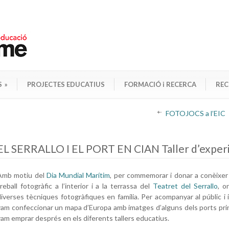
S
»
PROJECTES EDUCATIUS
FORMACIÓ i RECERCA
REC
FOTOJOCS a l’EIC
EL SERRALLO I EL PORT EN CIAN Taller d’experi
Amb motiu del
Dia Mundial Marítim
, per commemorar i donar a conèixer
reball fotogràfic a l’interior i a la terrassa del
Teatret del Serrallo
, o
diverses tècniques fotogràfiques en família. Per acompanyar al públic i
vam confeccionar un mapa d’Europa amb imatges d’alguns dels ports prin
vam emprar després en els diferents tallers educatius.