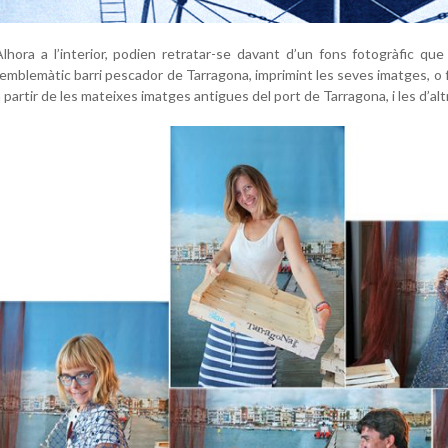
Alhora a l’interior, podien retratar-se davant d’un fons fotogràfic que r
l’emblemàtic barri pescador de Tarragona, imprimint les seves imatges, o f
a partir de les mateixes imatges antigues del port de Tarragona, i les d’a