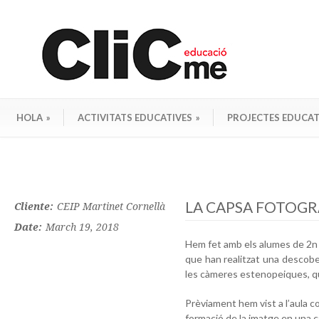
HOLA
»
ACTIVITATS EDUCATIVES
»
PROJECTES EDUCAT
LA CAPSA FOTOGRÀF
Cliente:
CEIP Martinet Cornellà
Date:
March 19, 2018
Hem fet amb els alumes de 2n d
que han realitzat una descober
les càmeres estenopeiques, qu
Prèviament hem vist a l’aula co
formació de la imatge en una 