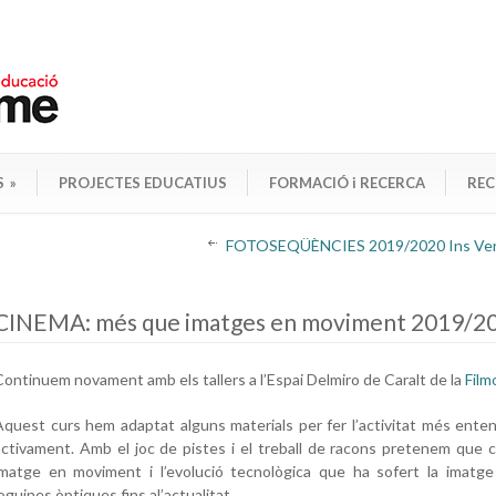
S
»
PROJECTES EDUCATIUS
FORMACIÓ i RECERCA
REC
FOTOSEQÜÈNCIES 2019/2020 Ins Ve
CINEMA: més que imatges en moviment 2019/2
Continuem novament amb els tallers a l’Espai Delmiro de Caralt de la
Film
Aquest curs hem adaptat alguns materials per fer l’activitat més enten
activament. Amb el joc de pistes i el treball de racons pretenem que c
imatge en moviment i l’evolució tecnològica que ha sofert la imatge
oguines òptiques fins al’actualitat.