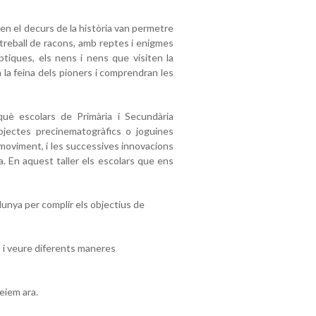
en el decurs de la història van permetre
n treball de racons, amb reptes i enigmes
ptiques, els nens i nens que visiten la
la feina dels pioners i comprendran les
què escolars de Primària i Secundària
bjectes precinematogràfics o joguines
 moviment, i les successives innovacions
a. En aquest taller els escolars que ens
unya per complir els objectius de
 i veure diferents maneres
veiem ara.