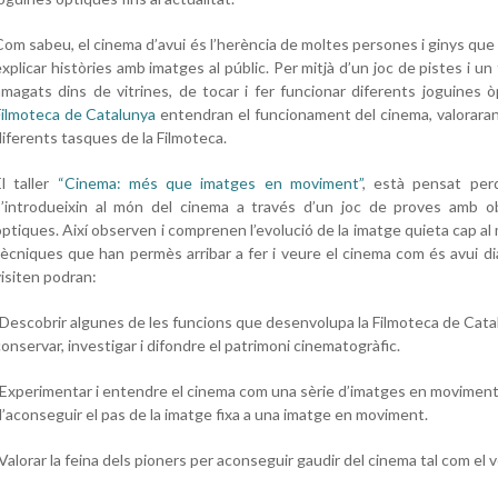
Com sabeu, el cinema d’avui és l’herència de moltes persones i ginys que 
explicar històries amb imatges al públic. Per mitjà d’un joc de pistes i u
amagats dins de vitrines, de tocar i fer funcionar diferents joguines ò
Filmoteca de Catalunya
entendran el funcionament del cinema, valoraran 
diferents tasques de la Filmoteca.
El taller
“Cinema: més que imatges en moviment”
, està pensat per
s’introdueixin al món del cinema a través d’un joc de proves amb o
òptiques. Així observen i comprenen l’evolució de la imatge quieta cap al
tècniques que han permès arribar a fer i veure el cinema com és avui di
visiten podran:
-Descobrir algunes de les funcions que desenvolupa la Filmoteca de Catal
onservar, investigar i difondre el patrimoni cinematogràfic.
-Experimentar i entendre el cinema com una sèrie d’imatges en moviment
d’aconseguir el pas de la imatge fixa a una imatge en moviment.
Valorar la feina dels pioners per aconseguir gaudir del cinema tal com el 