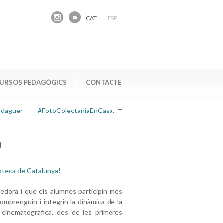
CAT
ESP
URSOS PEDAGÒGICS
CONTACTE
rdaguer
#FotoColectaniaEnCasa.
0
oteca de Catalunya!
edora i que els alumnes participin més
omprenguin i integrin la dinàmica de la
 cinematogràfica, des de les primeres