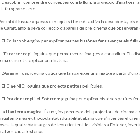
 Descobrir i comprendre conceptes com la llum, la projecció d’imatges, la 
els fotogrames etc.
er tal d’il·lustrar aquests conceptes i fer més activa la descoberta, els e
de Caralt, amb la seva col·lecció d’aparells de pre-cinema que observaran
 El Foliscopi:
enginy per explicar petites històries fent avançar els fulls d
• L’Estereoscopi:
joguina que permet veure imatges a contrallum. Els dis
tema concret o explicar una història.
• L’Anamorfosi:
joguina òptica que fa aparèixer una imatge a partir d’una
• El Cine NIC:
joguina que projecta petites pel·lícules.
• El Praxinoscopi i el Zoòtrop:
joguina per explicar històries petites fent
· La Llanterna màgica:
És un giny precursor dels projectors de cinema o d
visual amb més èxit, popularitat i durabilitat abans que s’inventés el cine
osca, la qual rebia imatges de l’exterior fent-les visibles a l’interior, inve
matges cap a l’exterior.