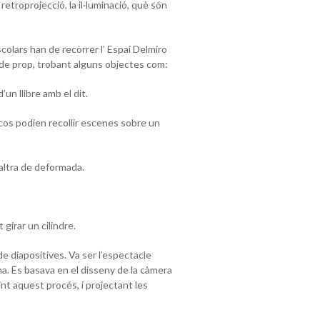
retroprojecció, la il·luminació, què són
scolars han de recòrrer l’ Espai Delmiro
 de prop, trobant alguns objectes com:
’un llibre amb el dit.
cos podien recollir escenes sobre un
 altra de deformada.
 girar un cilindre.
e diapositives. Va ser l’espectacle
ma. Es basava en el disseny de la càmera
rtint aquest procés, i projectant les