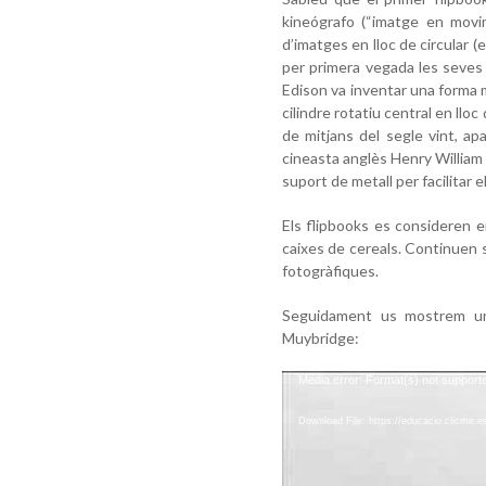
kineógrafo (“imatge en movi
d’imatges en lloc de circular (
per primera vegada les seves
Edison va inventar una forma
cilindre rotatiu central en lloc 
de mitjans del segle vint, a
cineasta anglès Henry Willia
suport de metall per facilitar 
Els
flipbooks
es consideren en
caixes de cereals. Continuen s
fotogràfiques.
Seguidament us mostrem un 
Muybridge:
Video
Media error: Format(s) not support
Player
Download File: https://educacio.clicme.